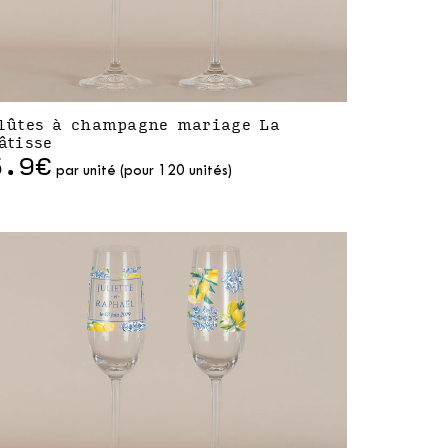
lûtes à champagne mariage La
âtisse
5.9€
par unité (pour 120 unités)