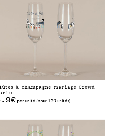
lûtes à champagne mariage Crowd
urfin
5.9€
par unité (pour 120 unités)