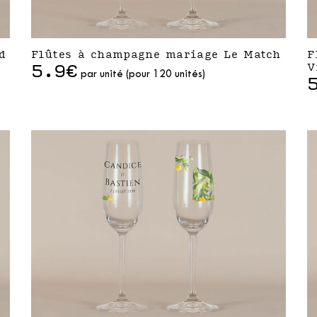
d
Flûtes à champagne mariage Le Match
F
5.9€
V
par unité (pour 120 unités)