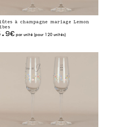
lûtes à champagne mariage Lemon
ibes
5.9€
par unité (pour 120 unités)