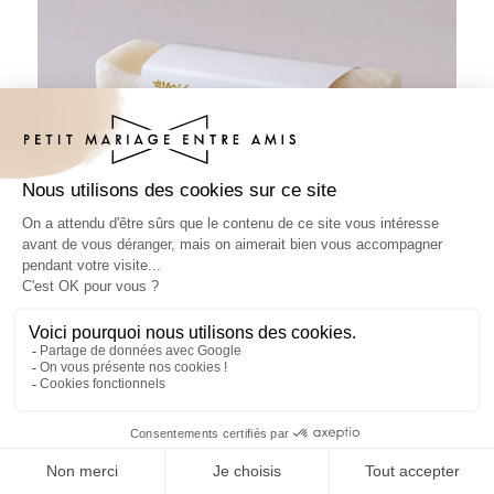
Habillage savon mariage Ivyrose