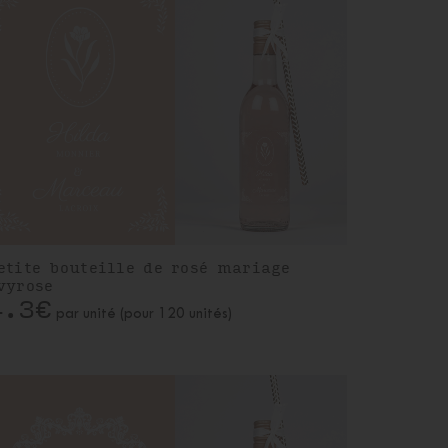
etite bouteille de rosé mariage
vyrose
4.3€
par unité (pour 120 unités)