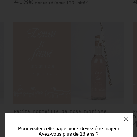
4.3€
par unité (pour 120 unités)
Petite bouteille de rosé mariage
P
Crowd Surfin
D
4.3€
par unité (pour 120 unités)
Pour visiter cette page, vous devez être majeur
Avez-vous plus de 18 ans ?