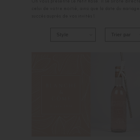
On vous présente Le Petit Rosé. Il se sirote direc
celui de votre moitié, ainsi que la date du mariag
succès auprès de vos invités !