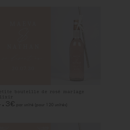
etite bouteille de rosé mariage
lixir
4.3€
par unité (pour 120 unités)