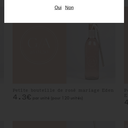
Oui
Non
Petite bouteille de rosé mariage Eden
P
4.3€
E
par unité (pour 120 unités)