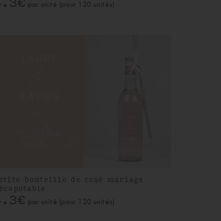
4.3€
par unité (pour 120 unités)
etite bouteille de rosé mariage
écapotable
4.3€
par unité (pour 120 unités)