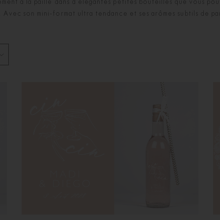
tement à la paille dans d'élégantes petites bouteilles que vous p
e. Avec son mini-format ultra tendance et ses arômes subtils de p