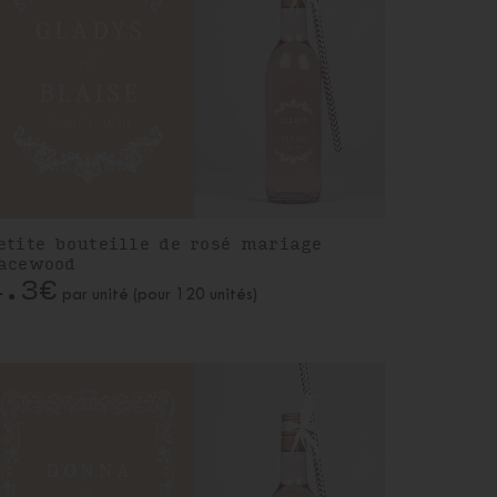
etite bouteille de rosé mariage
acewood
4.3€
par unité (pour 120 unités)