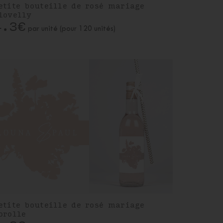
etite bouteille de rosé mariage
lovelly
4.3€
par unité (pour 120 unités)
etite bouteille de rosé mariage
orolle