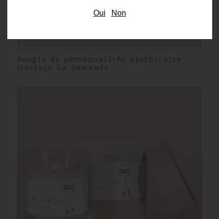
Oui
Non
Bougie de personnalisée apothicaire
mariage La Demande