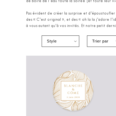
de boire de l’eau toute la soirée (et toute leur v
Pas évident de créer la surprise et d’époustoufle
des « C’est original », et des « oh la la j’adore l
à vous autant qu’à vos invités. Et notre petit dern