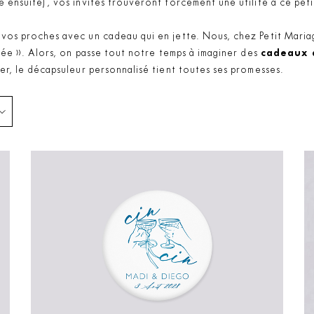
ie ensuite), vos invités trouveront forcément une utilité à ce pet
r vos proches avec un cadeau qui en jette. Nous, chez Petit Mar
’idée ». Alors, on passe tout notre temps à imaginer des
cadeaux 
ier, le décapsuleur personnalisé tient toutes ses promesses.