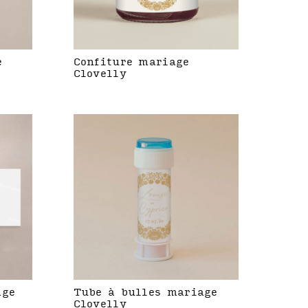
e
Confiture mariage
Clovelly
age
Tube à bulles mariage
Clovelly