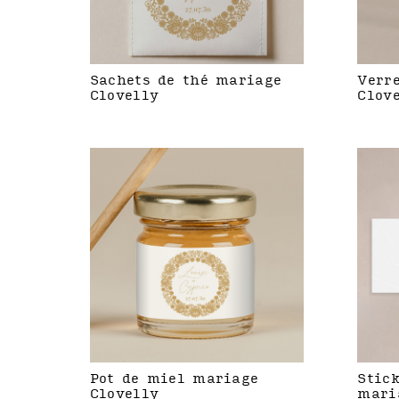
Sachets de thé mariage
Verr
Clovelly
Clov
Pot de miel mariage
Stic
Clovelly
mari