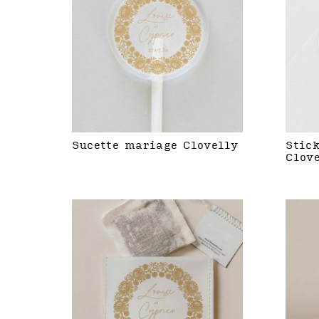
Sucette mariage Clovelly
Stic
Clov