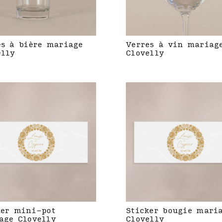
es à bière mariage
Verres à vin mariag
elly
Clovelly
ker mini-pot
Sticker bougie mari
age Clovelly
Clovelly