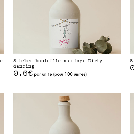
e
Sticker bouteille mariage Dirty
S
dancing
0.6€
par unité (pour 100 unités)