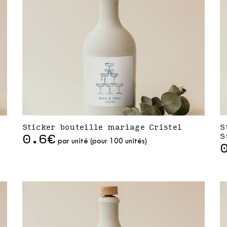
Sticker bouteille mariage Cristel
S
0.6€
S
par unité (pour 100 unités)