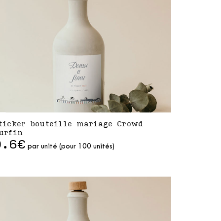
ticker bouteille mariage Crowd
urfin
0.6€
par unité (pour 100 unités)