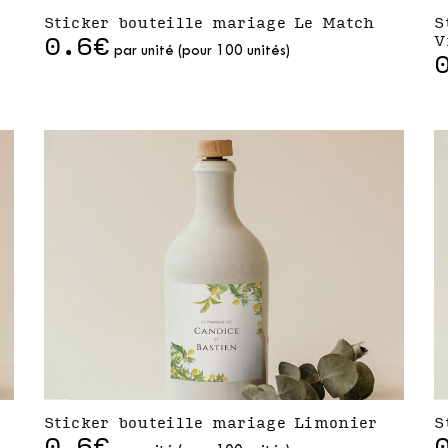
Sticker bouteille mariage Le Match
S
0.6€
V
par unité (pour 100 unités)
Sticker bouteille mariage Limonier
S
0.6€