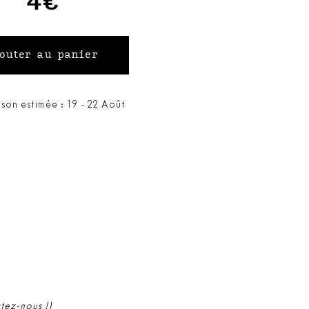
4€
ison estimée : 19 - 22 Août
ctez-nous !)