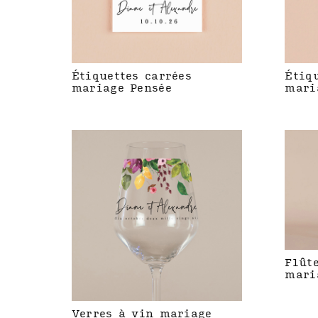
Étiquettes carrées
Étiq
mariage Pensée
mari
Flût
mari
Verres à vin mariage