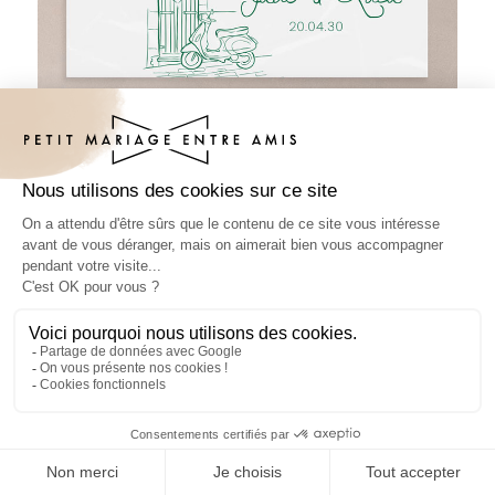
Sticker bougie mariage Stella
0.6€
par unité (pour 100 unités)