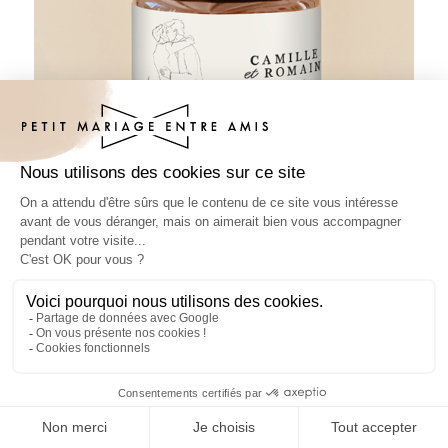
Pâte à tartiner mariage Ôde Hommes