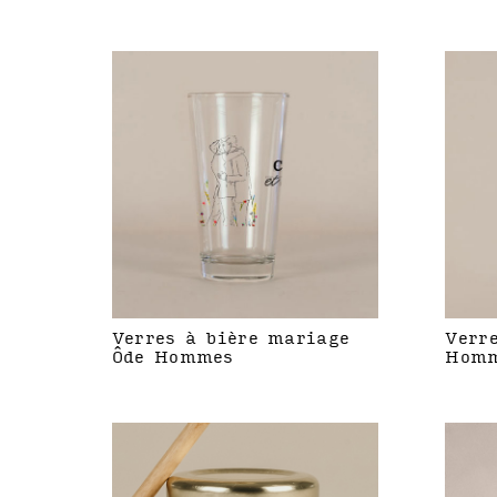
Verres à bière mariage
Verr
Ôde Hommes
Hom