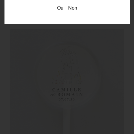
Oui
Non
Bougie de personnalisée ambrées
mariage Ôde Hommes