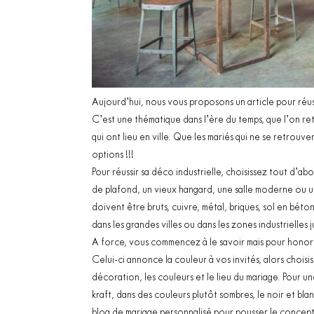
Aujourd’hui, nous vous proposons un article pour réussi
C’est une thématique dans l’ère du temps, que l’on re
qui ont lieu en ville. Que les mariés qui ne se retrouve
options !!!
Pour réussir sa déco industrielle, choisissez tout d’abo
de plafond, un vieux hangard, une salle moderne ou u
doivent être bruts, cuivre, métal, briques, sol en bét
dans les grandes villes ou dans les zones industrielles 
A force, vous commencez à le savoir mais pour honore
Celui-ci annonce la couleur à vos invités, alors cho
décoration, les couleurs et le lieu du mariage. Pour un
kraft, dans des couleurs plutôt sombres, le noir et b
blog de mariage
personnalisé pour pousser le concept 