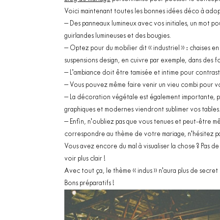
Voici maintenant toutes les bonnes idées déco à adopt
– Des panneaux lumineux avec vos initiales, un mot pou
guirlandes lumineuses et des bougies.
– Optez pour du mobilier dit « industriel » : chaises e
suspensions design, en cuivre par exemple, dans des 
– L’ambiance doit être tamisée et intime pour contrast
– Vous pouvez même faire venir un vieu combi pour 
– La décoration végétale est également importante, p
graphiques et modernes viendront sublimer vos tables
– Enfin, n’oubliez pas que vous tenues et peut-être m
correspondre au thème de votre mariage, n’hésitez pa
Vous avez encore du mal à visualiser la chose ? Pas d
voir plus clair !
Avec tout ça, le thème « indus » n’aura plus de secret
Bons préparatifs !