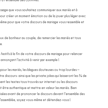
er à l’ensemble des convives.
message que vous souhaitez communiquer aux mariés et à
x pour créer un moment émotion ou de la jouer plus léger avec
-même pour que votre discours de mariage vous ressemble et
vœux de bonheur au couple, de remercier les mariés et tous
e.
festifs à la fin de votre discours de mariage pour relancer
annonçant l’activité à venir par exemple !
pour les mariés, les blagues douteuses ou trop lourdes –
e discours- ainsi que les private jokes qui laisseront les ¾ de
nt les textes tous trouvés sur internet ou les discours
it être authentique et mettre en valeur les mariés. Bien
isées avant de prononcer le discours devant l’ensemble des
 l’assemblée, soyez vous-même et détendez-vous !