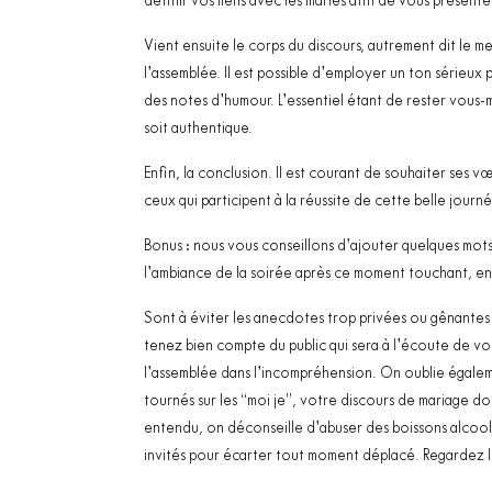
définir vos liens avec les mariés afin de vous présent
Vient ensuite le corps du discours, autrement dit le 
l’assemblée. Il est possible d’employer un ton sérieu
des notes d’humour. L’essentiel étant de rester vous
soit authentique.
Enfin, la conclusion. Il est courant de souhaiter ses 
ceux qui participent à la réussite de cette belle journé
Bonus : nous vous conseillons d’ajouter quelques mots 
l’ambiance de la soirée après ce moment touchant, en 
Sont à éviter les anecdotes trop privées ou gênantes 
tenez bien compte du public qui sera à l’écoute de votr
l’assemblée dans l’incompréhension. On oublie égaleme
tournés sur les “moi je”, votre discours de mariage do
entendu, on déconseille d’abuser des boissons alcool
invités pour écarter tout moment déplacé. Regardez