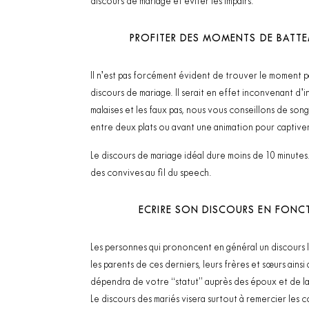
discours de mariage et éviter les impairs.
PROFITER DES MOMENTS DE BATT
Il n’est pas forcément évident de trouver le moment p
discours de mariage. Il serait en effet inconvenant d’i
malaises et les faux pas, nous vous conseillons de so
entre deux plats ou avant une animation pour captiver
Le discours de mariage idéal dure moins de 10 minutes. 
des convives au fil du speech.
ECRIRE SON DISCOURS EN FONCT
Les personnes qui prononcent en général un discours lo
les parents de ces derniers, leurs frères et sœurs ainsi
dépendra de votre “statut” auprès des époux et de la 
Le discours des mariés visera surtout à remercier les 