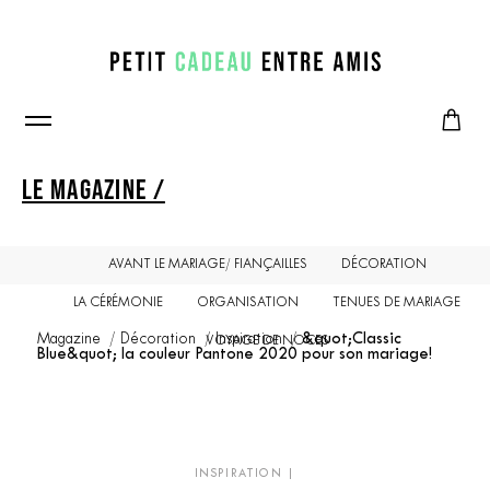
LE MAGAZINE /
AVANT LE MARIAGE/ FIANÇAILLES
DÉCORATION
LA CÉRÉMONIE
ORGANISATION
TENUES DE MARIAGE
Magazine
Décoration
Inspiration
&quot;Classic
VOYAGE DE NOCES
Blue&quot; la couleur Pantone 2020 pour son mariage!
INSPIRATION
|