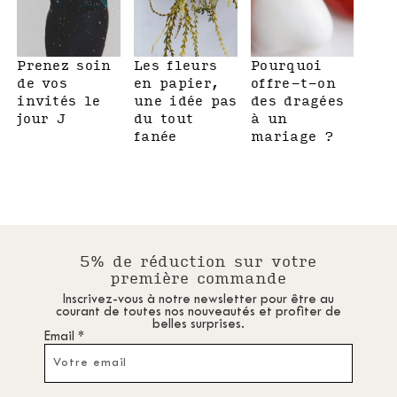
Prenez soin
Les fleurs
Pourquoi
La 
de vos
en papier,
offre-t-on
d’h
invités le
une idée pas
des dragées
en 
jour J
du tout
à un
pou
fanée
mariage ?
pas
5% de réduction sur votre
première commande
Inscrivez-vous à notre newsletter pour être au
courant de toutes nos nouveautés et profiter de
belles surprises.
Email *