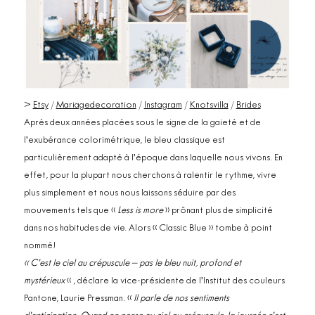
>
Etsy
/
Mariagedecoration
/
Instagram
/
Knotsvilla
/
Brides
Après deux années placées sous le signe de la gaieté et de
l’exubérance colorimétrique, le bleu classique est
particulièrement adapté à l’époque dans laquelle nous vivons. En
effet, pour la plupart nous cherchons à ralentir le rythme, vivre
plus simplement et nous nous laissons séduire par des
mouvements tels que «
Less is more
» prônant plus de simplicité
dans nos habitudes de vie. Alors « Classic Blue » tombe à point
nommé!
« C’est le ciel au crépuscule – pas le bleu nuit, profond et
mystérieux
« , déclare la vice-présidente de l’Institut des couleurs
Pantone, Laurie Pressman. «
Il parle de nos sentiments