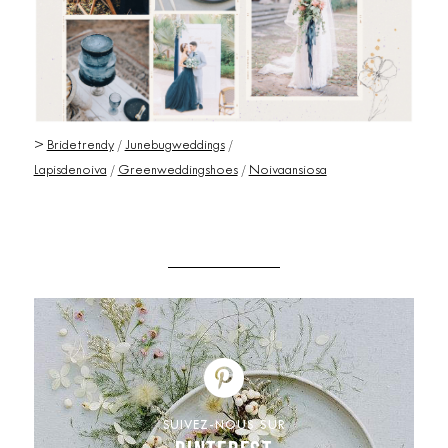
>
Bridetrendy
/
Junebugweddings
/
Lapisdenoiva
/
Greenweddingshoes
/
Noivaansiosa
SUIVEZ-NOUS SUR