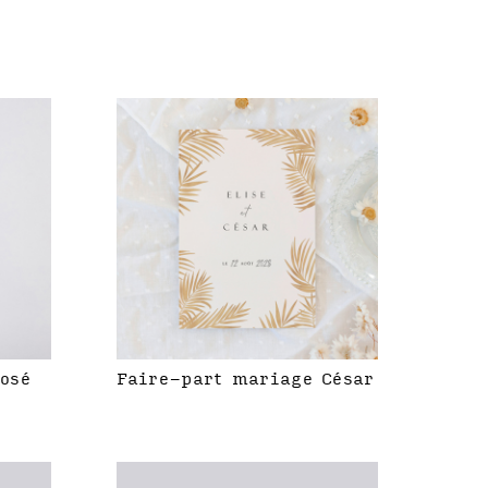
rosé
Faire-part mariage César