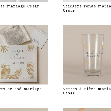
tte mariage César
Stickers ronds mari
César
ets de thé mariage
Verres à bière mari
r
César