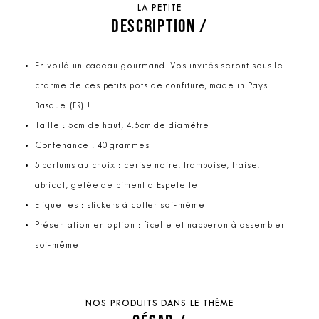
LA PETITE
DESCRIPTION /
En voilà un cadeau gourmand. Vos invités seront sous le
charme de ces petits pots de confiture, made in Pays
Basque (FR) !
Taille : 5cm de haut, 4.5cm de diamètre
Contenance : 40 grammes
5 parfums au choix : cerise noire, framboise, fraise,
abricot, gelée de piment d'Espelette
Etiquettes : stickers à coller soi-même
Présentation en option : ficelle et napperon à assembler
soi-même
NOS PRODUITS DANS LE THÈME