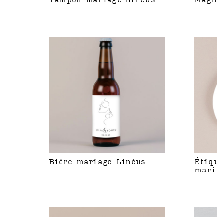
Tampon mariage Linéus
Magn
Bière mariage Linéus
Étiq
mari