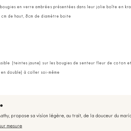
ougies en verre ambrées présentées dans leur jolie boîte en kraf
0 cm de haut, 8cm de diamètre boite
sible (teintes jaune) sur les bougies de senteur fleur de coton e
 (en double) à coller soi-même
re
thy, propose sa vision légère, au trait, de la douceur du mari
sur mesure