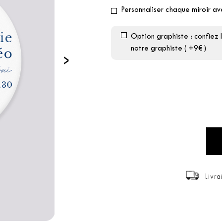
Personnaliser chaque miroir a
Option graphiste : confiez 
notre graphiste ( +9€ )
›
Livra