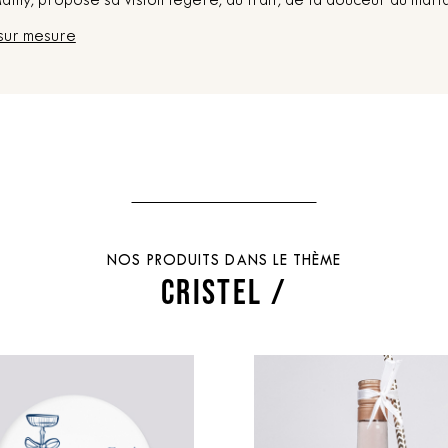
thy, propose sa vision légère, au trait, de la douceur du mari
sur mesure
NOS PRODUITS DANS LE THÈME
CRISTEL /