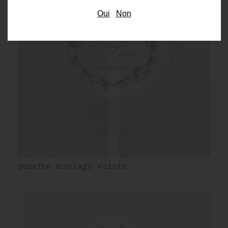
Oui
Non
Sucette mariage Volute