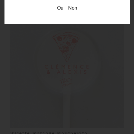
mariage Margherita
Oui
Non
Sucette mariage Margherita