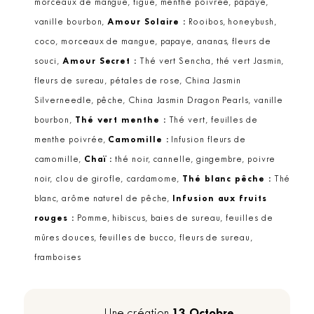
morceaux de mangue, figue, menthe poivrée, papaye,
vanille bourbon,
Amour Solaire :
Rooibos, honeybush,
coco, morceaux de mangue, papaye, ananas, fleurs de
souci,
Amour Secret :
Thé vert Sencha, thé vert Jasmin,
fleurs de sureau, pétales de rose, China Jasmin
Silverneedle, pêche, China Jasmin Dragon Pearls, vanille
bourbon,
Thé vert menthe :
Thé vert, feuilles de
menthe poivrée,
Camomille :
Infusion fleurs de
camomille,
Chaï :
thé noir, cannelle, gingembre, poivre
noir, clou de girofle, cardamome,
Thé blanc pêche :
Thé
blanc, arôme naturel de pêche,
Infusion aux fruits
rouges :
Pomme, hibiscus, baies de sureau, feuilles de
mûres douces, feuilles de bucco, fleurs de sureau,
framboises
13 Octobre
Une création