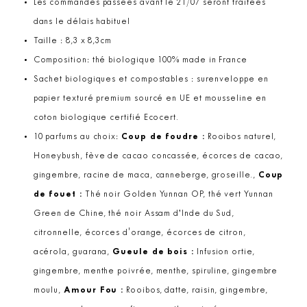
Les commandes passées avant le 21/07 seront traitées
dans le délais habituel
Taille : 8,3 x 8,3cm
Composition: thé biologique 100% made in France
Sachet biologiques et compostables : surenveloppe en
papier texturé premium sourcé en UE et mousseline en
coton biologique certifié Ecocert.
10 parfums au choix:
Coup de foudre :
Rooibos naturel,
Honeybush, fève de cacao concassée, écorces de cacao,
gingembre, racine de maca, canneberge, groseille.,
Coup
de fouet :
Thé noir Golden Yunnan OP, thé vert Yunnan
Green de Chine, thé noir Assam d’Inde du Sud,
citronnelle, écorces d'orange, écorces de citron,
acérola, guarana,
Gueule de bois :
Infusion ortie,
gingembre, menthe poivrée, menthe, spiruline, gingembre
moulu,
Amour Fou :
Rooibos, datte, raisin, gingembre,