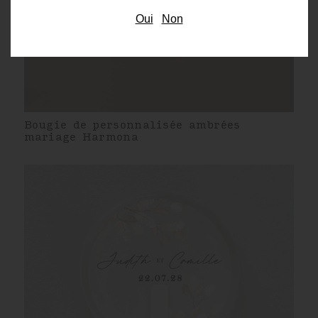
Oui
Non
Bougie de personnalisée ambrées
mariage Harmona