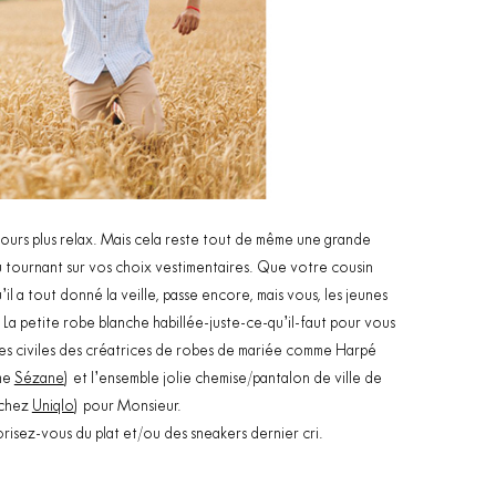
jours plus relax. Mais cela reste tout de même une grande
u tournant sur vos choix vestimentaires. Que votre cousin
il a tout donné la veille, passe encore, mais vous, les jeunes
La petite robe blanche habillée-juste-ce-qu’il-faut pour vous
es civiles des créatrices de robes de mariée comme Harpé
mme
Sézane
) et l’ensemble jolie chemise/pantalon de ville de
 chez
Uniqlo
) pour Monsieur.
risez-vous du plat et/ou des sneakers dernier cri.