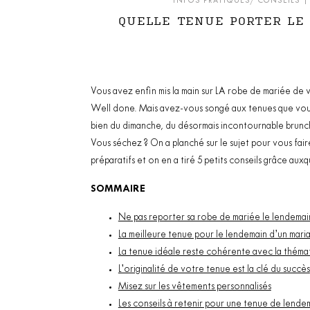
INFOS PRATIQUES/ CONSEILS
QUELLE TENUE PORTER LE
Vous avez enfin mis la main sur
LA
robe de mariée de vo
Well done. Mais avez-vous songé aux tenues que vous 
bien du dimanche, du désormais incontournable brunc
Vous séchez ? On a planché sur le sujet pour vous fa
préparatifs et on en a tiré 5 petits conseils grâce aux
SOMMAIRE
Ne pas reporter sa robe de mariée le lendemai
La meilleure tenue pour le lendemain d’un mari
La tenue idéale reste cohérente avec la théma
L’originalité de votre tenue est la clé du succès
Misez sur les vêtements personnalisés
Les conseils à retenir pour une tenue de lende