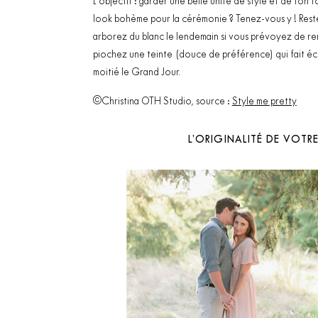
L’objectif : garder une belle unité de style et de ton
look bohème pour la cérémonie ? Tenez-vous y ! Rest
arborez du blanc le lendemain si vous prévoyez de rem
piochez une teinte (douce de préférence) qui fait éc
moitié le Grand Jour.
©Christina OTH Studio, source :
Style me pretty
L’ORIGINALITÉ DE VOTR