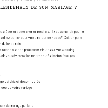
|
LA MARIÉE
|
LE MARIÉ
| 27 MARS 2019
 LENDEMAIN DE SON MARIAGE ?
s rêves et votre cher et tendre sur LE costume fait pour lui.
alliez porter pour votre retour de noces ? Oui, on parle
h du lendemain.
ire économiser de précieuses minutes sur vos wedding
quels vous éviterez les tant redoutés fashion faux-pas.
n
age est chic et décontractée
tique de votre mariage
main de mariage parfaite