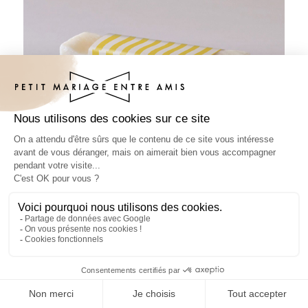
Habillage savon mariage Acidulé