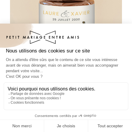
Pâte à tartiner mariage Décapotable