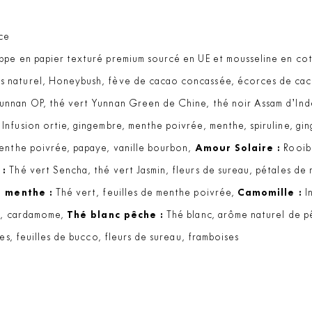
ce
ppe en papier texturé premium sourcé en UE et mousseline en cot
 naturel, Honeybush, fève de cacao concassée, écorces de cac
nnan OP, thé vert Yunnan Green de Chine, thé noir Assam d’Inde
Infusion ortie, gingembre, menthe poivrée, menthe, spiruline, g
menthe poivrée, papaye, vanille bourbon,
Amour Solaire :
Rooib
 :
Thé vert Sencha, thé vert Jasmin, fleurs de sureau, pétales de 
t menthe :
Thé vert, feuilles de menthe poivrée,
Camomille :
In
le, cardamome,
Thé blanc pêche :
Thé blanc, arôme naturel de 
es, feuilles de bucco, fleurs de sureau, framboises