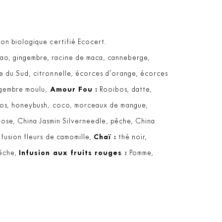
on biologique certifié Ecocert.
ao, gingembre, racine de maca, canneberge,
 du Sud, citronnelle, écorces d'orange, écorces
ingembre moulu,
Amour Fou :
Rooibos, datte,
os, honeybush, coco, morceaux de mangue,
rose, China Jasmin Silverneedle, pêche, China
fusion fleurs de camomille,
Chaï :
thé noir,
pêche,
Infusion aux fruits rouges :
Pomme,