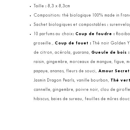
Taille : 8,3 x 8,3cm
Composition: thé biologique 100% made in Fran
Sachet biologiques et compostables : surenvelo
10 parfums au choix:
Coup de foudre :
Rooibos
groseille.,
Coup de fouet :
Thé noir Golden Yu
de citron, acérola, guarana,
Gueule de bois :
raisin, gingembre, morceaux de mangue, figue, 
papaye, ananas, fleurs de souci,
Amour Secret
Jasmin Dragon Pearls, vanille bourbon,
Thé ver
cannelle, gingembre, poivre noir, clou de girof
hibiscus, baies de sureau, feuilles de mûres douc