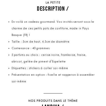
LA PETITE
DESCRIPTION /
En voilà un cadeau gourmand. Vos invités seront sous le
charme de ces petits pots de confiture, made in Pays
Basque (FR) !
Taille : 5cm de haut, 4.5cm de diamètre
Contenance : 40 grammes
5 parfums au choix : cerise noire, framboise, fraise,
abricot, gelée de piment d'Espelette
Etiquettes : stickers à coller soi-même
Présentation en option : ficelle et napperon à assembler
soi-même
NOS PRODUITS DANS LE THÈME