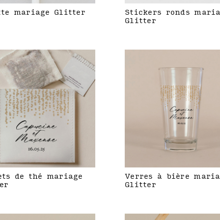
tte mariage Glitter
Stickers ronds mari
Glitter
ets de thé mariage
Verres à bière mari
er
Glitter