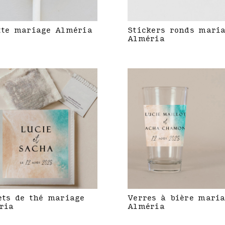
tte mariage Alméria
Stickers ronds mari
Alméria
ets de thé mariage
Verres à bière mari
ria
Alméria