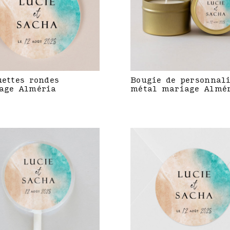
uettes rondes
Bougie de personnal
age Alméria
métal mariage Almé