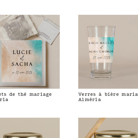
ets de thé mariage
Verres à bière mari
ria
Alméria