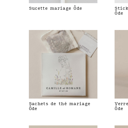
Sucette mariage Ôde
Stic
Ôde
Sachets de thé mariage
Verr
Ôde
Ôde