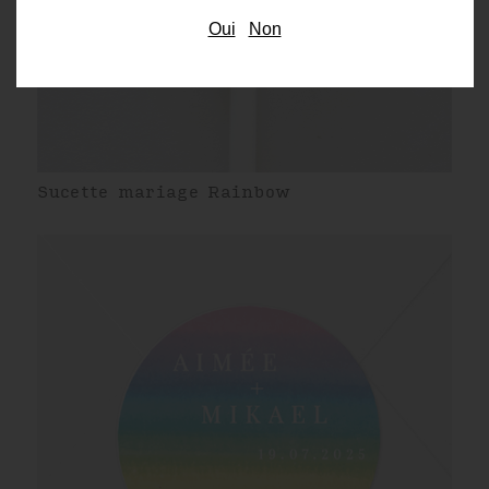
Oui
Non
Sucette mariage Rainbow