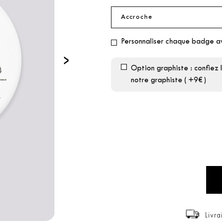
Personnaliser chaque badge a
›
Option graphiste : confiez 
notre graphiste ( +9€ )
Livra