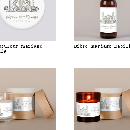
psuleur mariage
Bière mariage Basil
lia