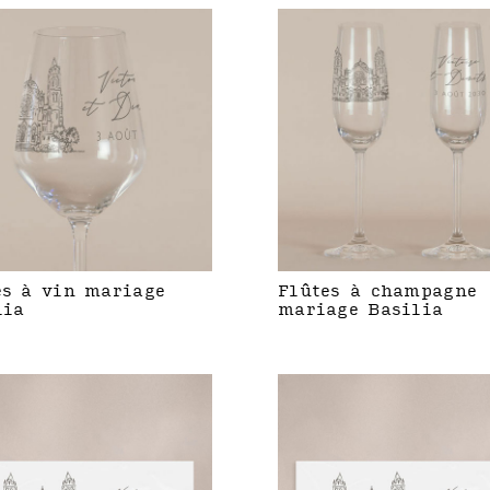
es à vin mariage
Flûtes à champagne
lia
mariage Basilia