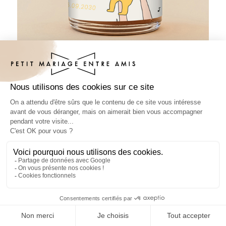
Pâte à tartiner baptême Savira