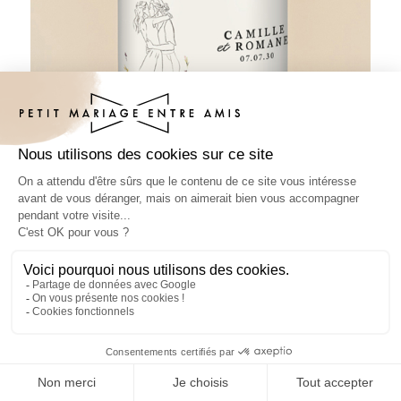
Pâte à tartiner mariage Ôde Femmes