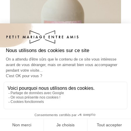
Sticker bouteille mariage Édelis