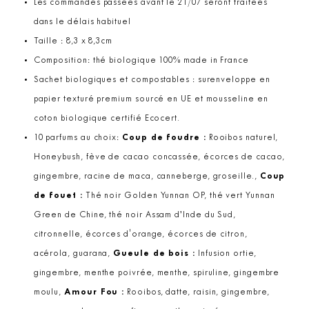
Les commandes passées avant le 21/07 seront traitées
dans le délais habituel
Taille : 8,3 x 8,3cm
Composition: thé biologique 100% made in France
Sachet biologiques et compostables : surenveloppe en
papier texturé premium sourcé en UE et mousseline en
coton biologique certifié Ecocert.
10 parfums au choix:
Coup de foudre :
Rooibos naturel,
Honeybush, fève de cacao concassée, écorces de cacao,
gingembre, racine de maca, canneberge, groseille.,
Coup
de fouet :
Thé noir Golden Yunnan OP, thé vert Yunnan
Green de Chine, thé noir Assam d’Inde du Sud,
citronnelle, écorces d'orange, écorces de citron,
acérola, guarana,
Gueule de bois :
Infusion ortie,
gingembre, menthe poivrée, menthe, spiruline, gingembre
moulu,
Amour Fou :
Rooibos, datte, raisin, gingembre,