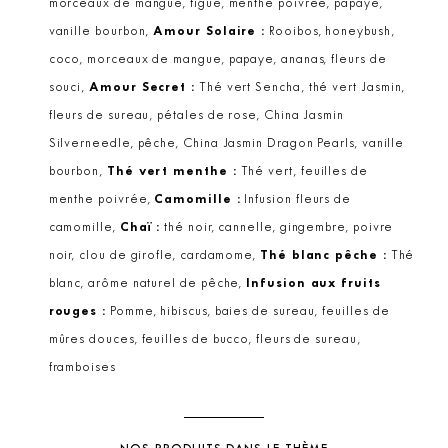
morceaux de mangue, figue, menthe poivrée, papaye,
vanille bourbon,
Amour Solaire :
Rooibos, honeybush,
coco, morceaux de mangue, papaye, ananas, fleurs de
souci,
Amour Secret :
Thé vert Sencha, thé vert Jasmin,
fleurs de sureau, pétales de rose, China Jasmin
Silverneedle, pêche, China Jasmin Dragon Pearls, vanille
bourbon,
Thé vert menthe :
Thé vert, feuilles de
menthe poivrée,
Camomille :
Infusion fleurs de
camomille,
Chaï :
thé noir, cannelle, gingembre, poivre
noir, clou de girofle, cardamome,
Thé blanc pêche :
Thé
blanc, arôme naturel de pêche,
Infusion aux fruits
rouges :
Pomme, hibiscus, baies de sureau, feuilles de
mûres douces, feuilles de bucco, fleurs de sureau,
framboises