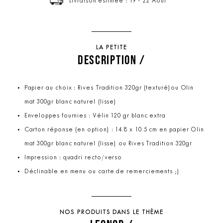
Livraison estimée : 19 - 22 Août
LA PETITE
DESCRIPTION /
Papier au choix : Rives Tradition 320gr (texturé)ou Olin
mat 300gr blanc naturel (lisse)
Enveloppes fournies : Vélin 120 gr blanc extra
Carton réponse (en option) : 14.8 x 10.5 cm en papier Olin
mat 300gr blanc naturel (lisse) ou Rives Tradition 320gr
Impression : quadri recto/verso
Déclinable en menu ou carte de remerciements ;)
NOS PRODUITS DANS LE THÈME