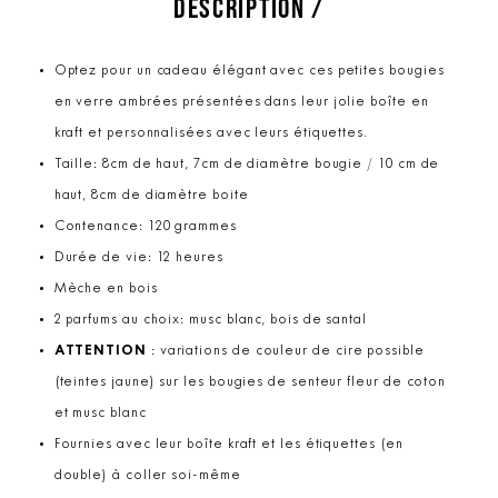
DESCRIPTION /
Optez pour un cadeau élégant avec ces petites bougies
en verre ambrées présentées dans leur jolie boîte en
kraft et personnalisées avec leurs étiquettes.
Taille: 8cm de haut, 7cm de diamètre bougie / 10 cm de
haut, 8cm de diamètre boite
Contenance: 120 grammes
Durée de vie: 12 heures
Mèche en bois
2 parfums au choix: musc blanc, bois de santal
ATTENTION
: variations de couleur de cire possible
(teintes jaune) sur les bougies de senteur fleur de coton
et musc blanc
Fournies avec leur boîte kraft et les étiquettes (en
double) à coller soi-même