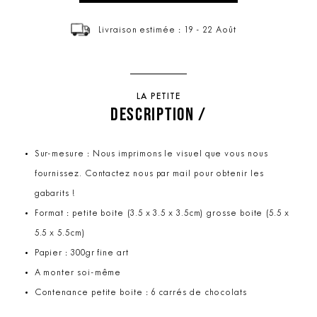
Livraison estimée : 19 - 22 Août
LA PETITE
DESCRIPTION /
Sur-mesure : Nous imprimons le visuel que vous nous
fournissez. Contactez nous par mail pour obtenir les
gabarits !
Format : petite boite (3.5 x 3.5 x 3.5cm) grosse boite (5.5 x
5.5 x 5.5cm)
Papier : 300gr fine art
A monter soi-même
Contenance petite boite : 6 carrés de chocolats