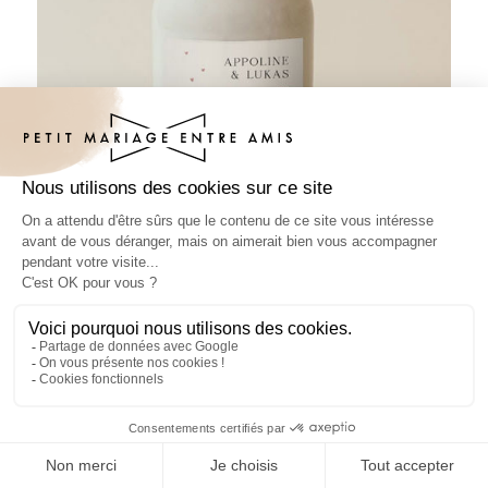
Sticker bouteille mariage Bouquet de
bisous