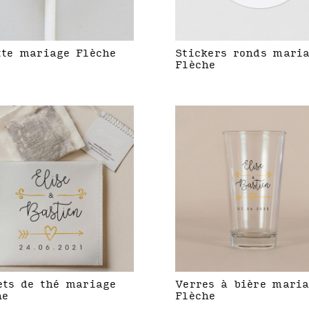
tte mariage Flèche
Stickers ronds mari
Flèche
ets de thé mariage
Verres à bière mari
he
Flèche