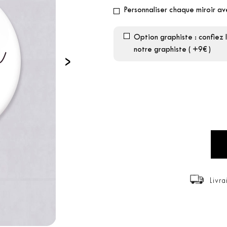
Personnaliser chaque miroir a
Option graphiste : confiez 
notre graphiste ( +9€ )
›
Livra