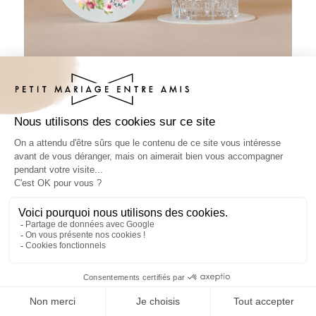
Sous-bock mariage Améthysse