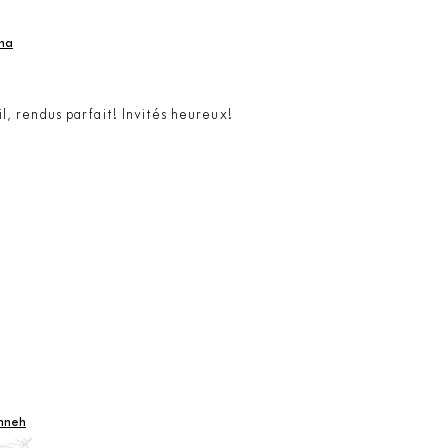
ma
l, rendus parfait! Invités heureux!
nneh