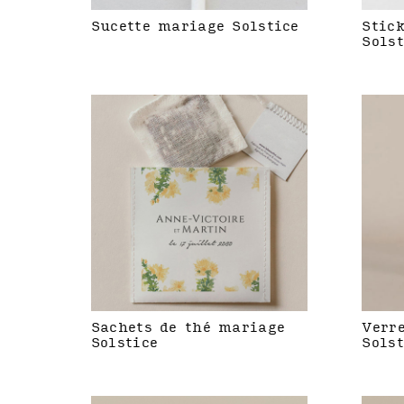
Sucette mariage Solstice
Stic
Solst
Sachets de thé mariage
Verr
Solstice
Solst