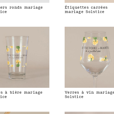
kers ronds mariage
Étiquettes carrées
ice
mariage Solstice
es à bière mariage
Verres à vin mariag
ice
Solstice