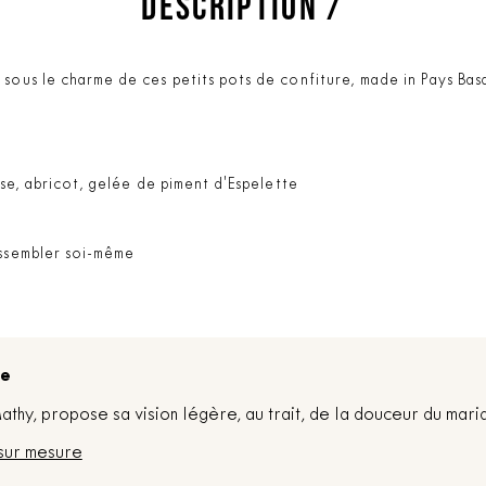
DESCRIPTION /
sous le charme de ces petits pots de confiture, made in Pays Basq
ise, abricot, gelée de piment d'Espelette
assembler soi-même
re
thy, propose sa vision légère, au trait, de la douceur du mari
sur mesure