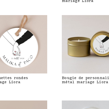
mariage Liora
uettes rondes
Bougie de personnal
age Liora
métal mariage Liora