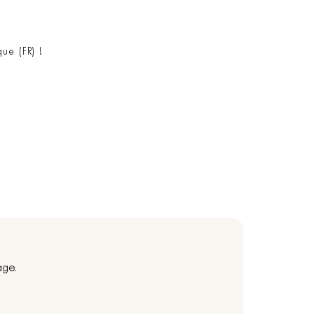
ue (FR) !
age.