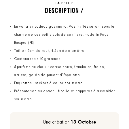
LA PETITE
DESCRIPTION /
En voilà un cadeau gourmand. Vos invités seront sous le
charme de ces petits pots de confiture, made in Pays
Basque (FR) !
Taille : 5cm de haut, 4.5cm de diamètre
Contenance : 40 grammes
5 parfums au choix : cerise noire, framboise, fraise,
abricot, gelée de piment d'Espelette
Etiquettes : stickers à coller soi-même
Présentation en option : ficelle et napperon à assembler
soi-même
13 Octobre
Une création