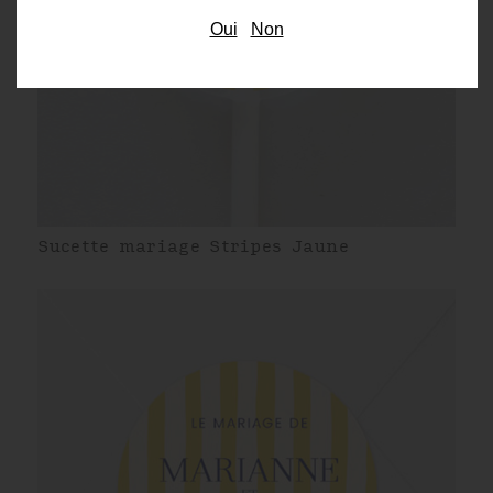
Oui
Non
Sucette mariage Stripes Jaune