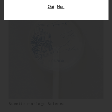
Oui
Non
Sucette mariage Solenza